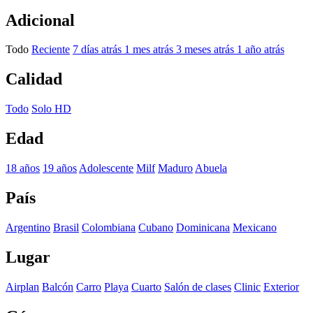
Adicional
Todo
Reciente
7 días atrás
1 mes atrás
3 meses atrás
1 año atrás
Calidad
Todo
Solo HD
Edad
18 años
19 años
Adolescente
Milf
Maduro
Abuela
País
Argentino
Brasil
Colombiana
Cubano
Dominicana
Mexicano
Lugar
Airplan
Balcón
Carro
Playa
Cuarto
Salón de clases
Clinic
Exterior