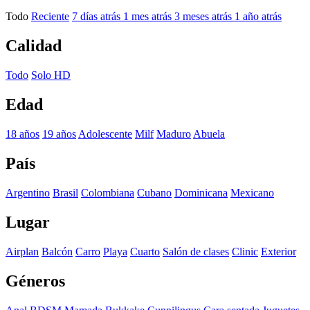
Todo
Reciente
7 días atrás
1 mes atrás
3 meses atrás
1 año atrás
Calidad
Todo
Solo HD
Edad
18 años
19 años
Adolescente
Milf
Maduro
Abuela
País
Argentino
Brasil
Colombiana
Cubano
Dominicana
Mexicano
Lugar
Airplan
Balcón
Carro
Playa
Cuarto
Salón de clases
Clinic
Exterior
Géneros