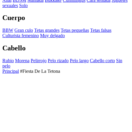
Anal
BDSM
Mamada
Bukkake
Cunnilingus
Cara sentada
Juguetes
sexuales
Solo
Cuerpo
BBW
Gran culo
Tetas grandes
Tetas pequeñas
Tetas falsas
Culturista femenino
Muy delgado
Cabello
Rubio
Morena
Pelirrojo
Pelo rizado
Pelo largo
Cabello corto
Sin
pelo
Principal
#Fiesta De La Tetona